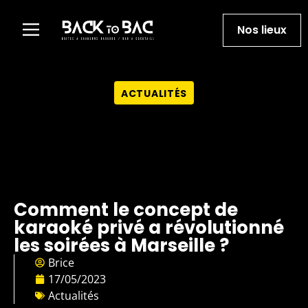
Nos lieux
Carte cadeau
Team Building
Bar à cocktails
Contact et Accès
ACTUALITÉS
Comment le concept de
karaoké privé a révolutionné
les soirées à Marseille ?
Brice
17/05/2023
Actualités