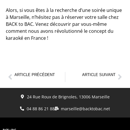
Alors, si vous êtes à la recherche d’une soirée unique
à Marseille, n’hésitez pas à réserver votre salle chez
BACK to BAC. Venez découvrir par vous-même
comment nous avons révolutionné le concept du
karaoké en France !
ARTICLE PRÉCÉDENT
ARTICLE SUIVANT
Formule Anniversaire Enfant chez BACK to BAC Marseille
EVJF à Marseille : Une expérience inoubliable avec BACK to BAC
24 Rue Roux de Brignoles, 13006 Marseille
04 88 86 21 88
marseille@backtobac.net