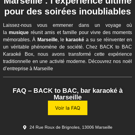
Marseille : l’expérience ultime
pour des soirées inoubliables
Laissez-nous vous emmener dans un voyage où
la
musique
réunit amis et famille pour vivre des moments
mémorables. À
Marseille
, le
karaoké
a su se réinventer en
un véritable phénomène de société. Chez BACK to BAC
Karaoké Box, nous avons transformé cette expérience
traditionnelle en une activité moderne. Découvrez nos
noël
d’entreprise à Marseille
Pourquoi le karaoké est-il si
FAQ – BACK to BAC, bar karaoké à
populaire à Marseille ?
Marseille
Voir la FAQ
Le
karaoké
n’est pas qu’une simple chanson chantée sous
la douche avec une brosse à cheveux comme micro. C’est
une expérience collective qui permet aux Marseillais de
24 Rue Roux de Brignoles, 13006 Marseille
s’exprimer librement tout en partageant d’inoubliables éclats