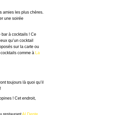
es amies les plus chères.
r une soirée
bar à cocktails ! Ce
mieux qu’un cocktail
roposés sur la carte ou
ux cocktails comme à
La
nt toujours là quoi qu’il
!
pines ! Cet endroit,
du restaurant
Al Dente
,