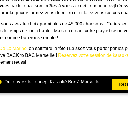
vées back to bac sont prêtes à vous accueillir pour un evjf réus
 karaoké privée, armez-vous du micro et éclatez vous sur vos ch
h, vous avez le choix parmi plus de 45 000 chansons ! Certes, e
 le temps de tout chanter. Mais en créant votre playlist selon v
er comme bon vous semble !
De La Marine
, on sait faire la fête ! Laissez-vous porter par les p
rve BACK to BAC Marseille !
Réservez votre session de karaoké
ement réussi !
Découvrez le concept Karaoké Box à Marseille
Rése
T
le
Un év