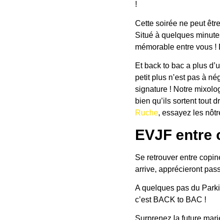
!
Cette soirée ne peut êtr
Situé à quelques minut
mémorable entre vous !
Et back to bac a plus d’
petit plus n’est pas à né
signature ! Notre mixolog
bien qu’ils sortent tout
Ruche
, essayez les nôtr
EVJF entre 
Se retrouver entre copine
arrive, apprécieront pass
A quelques pas du Parkin
c’est BACK to BAC !
Surprenez la future mari