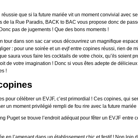
e réussie que si la future mariée vit un moment convivial avec s
es de la Rue Paradis, BACK to BAC vous propose donc de passe
 Donc pas de jugements ! Que des bons moments !
un tour dans son sac car vous découvrirez un magnifique espace 
gliger : pour une soirée et un evjf entre copines réussi, rien de 
ue saura vous faire les cocktails de votre choix, qu’ils soient p
 droit de votre imagination ! Donc si vous êtes adepte de délicie
es !
copines
s pour célébrer un EVJF, c’est primordial ! Ces copines, qui sero
er un moment privilégié rempli de fou rire avec la future mariée 
g Puget se trouve l’endroit adéquat pour fêter un EVJF entre co
ée en l’amenant dans un établissement chic et festif ! Non loin 