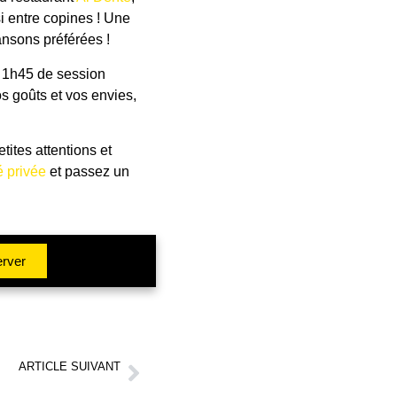
si entre copines ! Une
ansons préférées !
n 1h45 de session
os goûts et vos envies,
etites attentions et
 privée
et passez un
rver
ARTICLE SUIVANT
ènement réussit à Marseille